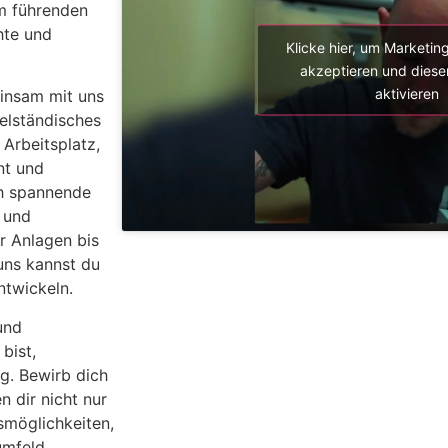
m führenden
hte und
Klicke hier, um Marketin
akzeptieren und diesen
aktivieren
einsam mit uns
telständisches
Arbeitsplatz,
nt und
ch spannende
r und
r Anlagen bis
uns kannst du
ntwickeln.
und
bist,
g. Bewirb dich
n dir nicht nur
smöglichkeiten,
mfeld.