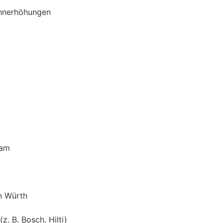
ohnerhöhungen
eam
n Würth
 B. Bosch, Hilti)