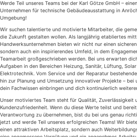
Werde Teil unseres Teams bei der Karl Götze GmbH – eine
Unternehmen für technische Gebäudeausstattung in Anröc
Umgebung!
Wir suchen talentierte und motivierte Mitarbeiter, die gem
die Zukunft gestalten wollen. Als langjährig etabliertes mit
Handwerksunternehmen bieten wir nicht nur einen sicheren 
sondern auch ein inspirierendes Umfeld, in dem Engageme
Teamarbeit großgeschrieben werden. Bei uns erwarten di
Aufgaben in den Bereichen Heizung, Sanitär, Lüftung, Sola
Elektrotechnik. Vom Service und der Reparatur bestehende
hin zur Planung und Umsetzung innovativer Projekte – bei 
dein Fachwissen einbringen und dich kontinuierlich weitere
Unser motiviertes Team steht für Qualität, Zuverlässigkeit 
Kundenzufriedenheit. Wenn du diese Werte teilst und bereit 
Verantwortung zu übernehmen, bist du bei uns genau richti
jetzt und werde Teil unseres erfolgreichen Teams! Wir biete
einen attraktiven Arbeitsplatz, sondern auch Weiterbildung
eine angemessene Vergütung und ein angenehmes Arbeitsu