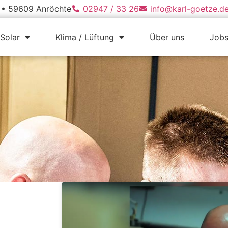
1 • 59609 Anröchte
02947 / 33 26
info@karl-goetze.d
Solar
Klima / Lüftung
Über uns
Job