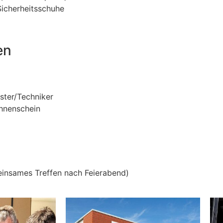
Sicherheitsschuhe
en
ister/Techniker
ühnenschein
insames Treffen nach Feierabend)